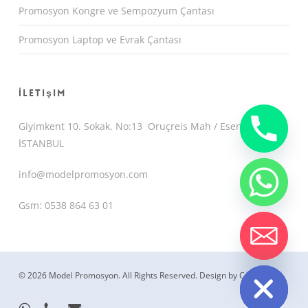
Promosyon Kongre ve Sempozyum Çantası
Promosyon Laptop ve Evrak Çantası
İletişim
Giyimkent 10. Sokak. No:13 Oruçreis Mah / Esenler /
İSTANBUL
info@modelpromosyon.com
Gsm: 0538 864 63 01
chaty
Hide
© 2026 Model Promosyon. All Rights Reserved.
Design by CemUyguc
whatsapp
phone
email