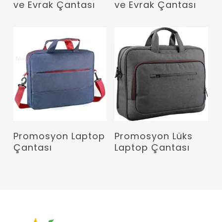
ve Evrak Çantası
ve Evrak Çantası
Devamını Oku
Devamını Oku
Promosyon Laptop
Promosyon Lüks
Çantası
Laptop Çantası