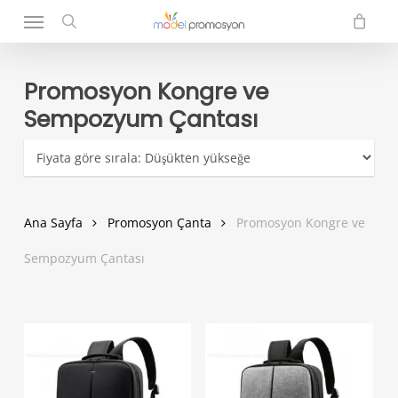
Menu
Skip
to
search
main
content
Promosyon Kongre ve
Sempozyum Çantası
Ana Sayfa
Promosyon Çanta
Promosyon Kongre ve
Sempozyum Çantası