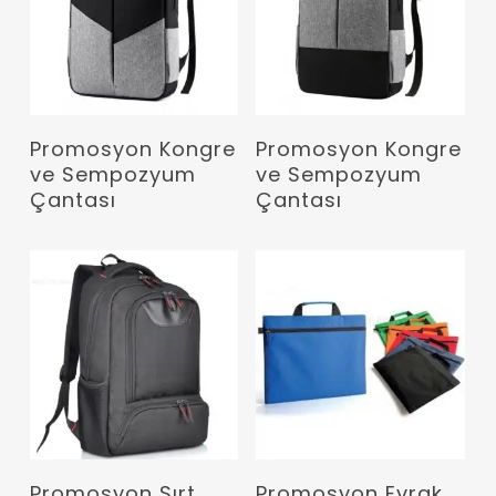
Devamını Oku
Devamını Oku
Promosyon Kongre
Promosyon Kongre
ve Sempozyum
ve Sempozyum
Çantası
Çantası
Devamını Oku
Devamını Oku
Promosyon Sırt
Promosyon Evrak