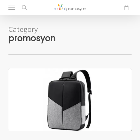
Menu
Skip
to
search
main
content
Category
promosyon
Promosyon