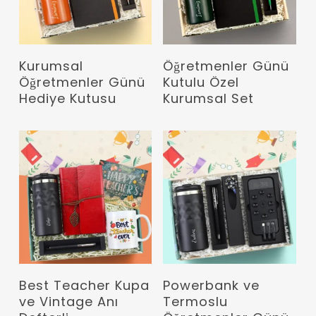
Devamını Oku
Devamını Oku
Kurumsal
Öğretmenler Günü
Öğretmenler Günü
Kutulu Özel
Hediye Kutusu
Kurumsal Set
Devamını Oku
Devamını Oku
Best Teacher Kupa
Powerbank ve
ve Vintage Anı
Termoslu