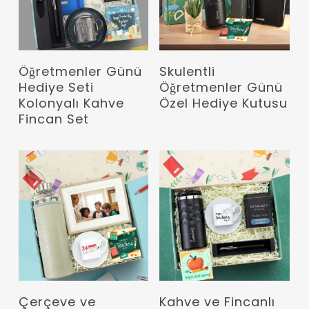
Devamını Oku
Devamını Oku
Öğretmenler Günü
Skulentli
Hediye Seti
Öğretmenler Günü
Kolonyalı Kahve
Özel Hediye Kutusu
Fincan Set
Devamını Oku
Devamını Oku
Çerçeve ve
Kahve ve Fincanlı