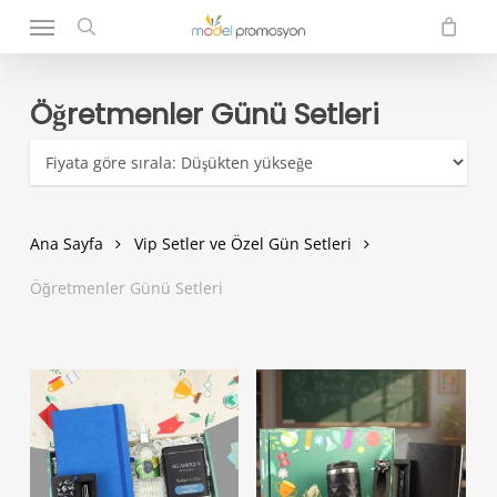
Menu
Skip
to
search
main
content
Öğretmenler Günü Setleri
Ana Sayfa
Vip Setler ve Özel Gün Setleri
Öğretmenler Günü Setleri