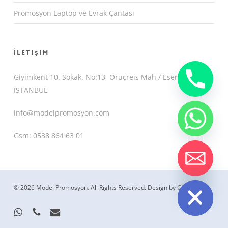
Promosyon Laptop ve Evrak Çantası
İletişim
Giyimkent 10. Sokak. No:13 Oruçreis Mah / Esenler /
İSTANBUL
info@modelpromosyon.com
Gsm: 0538 864 63 01
chaty
Hide
© 2026 Model Promosyon. All Rights Reserved.
Design by CemUyguc
whatsapp
phone
email