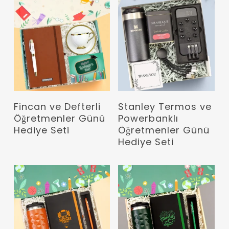
Devamını Oku
Devamını Oku
Fincan ve Defterli
Stanley Termos ve
Öğretmenler Günü
Powerbanklı
Hediye Seti
Öğretmenler Günü
Hediye Seti