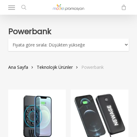
Menu
Skip
to
search
main
content
Powerbank
Ana Sayfa
Teknolojik Ürünler
Powerbank