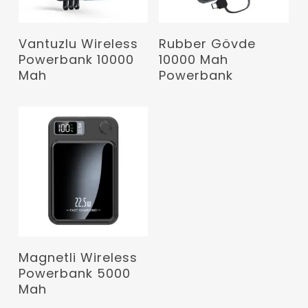
Devamını Oku
Devamını Oku
Vantuzlu Wireless
Rubber Gövde
Powerbank 10000
10000 Mah
Mah
Powerbank
Devamını Oku
Magnetli Wireless
Powerbank 5000
Mah