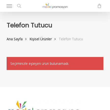
Menu
Skip
to
search
main
content
Telefon Tutucu
Ana Sayfa
Kişisel Ürünler
Telefon Tutucu
Seçiminizle eşleşen ürün bulunamadı.