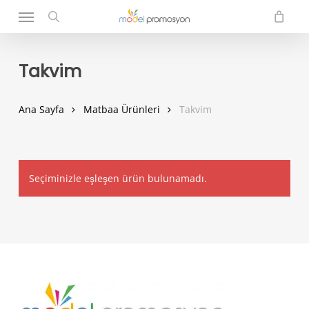
Menu
Skip
to
search
main
content
Takvim
Ana Sayfa
Matbaa Ürünleri
Takvim
Seçiminizle eşleşen ürün bulunamadı.