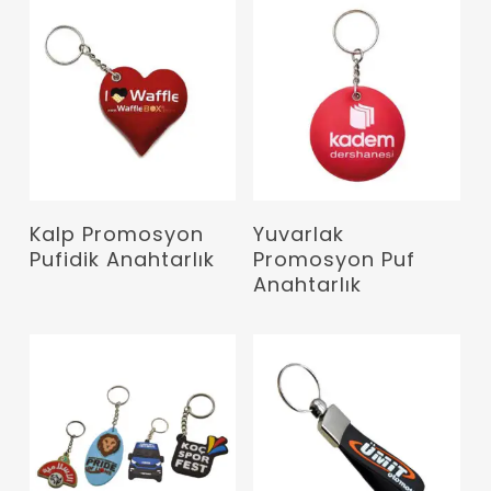
Devamını Oku
Devamını Oku
Kalp Promosyon
Yuvarlak
Pufidik Anahtarlık
Promosyon Puf
Anahtarlık