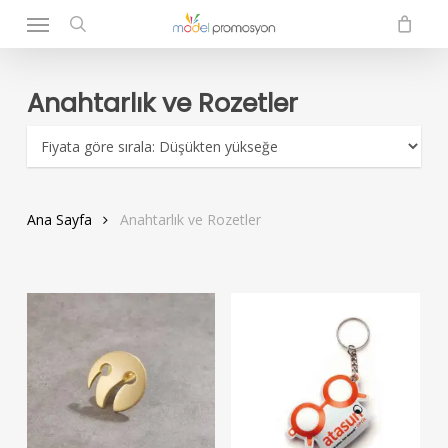
Menu
Skip
to
search
main
content
Anahtarlık ve Rozetler
Ana Sayfa
Anahtarlık ve Rozetler