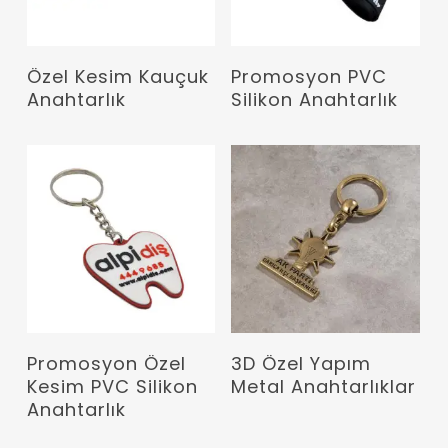
Devamını Oku
Devamını Oku
Özel Kesim Kauçuk
Promosyon PVC
Anahtarlık
Silikon Anahtarlık
Devamını Oku
Devamını Oku
Promosyon Özel
3D Özel Yapım
Kesim PVC Silikon
Metal Anahtarlıklar
Anahtarlık