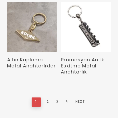
Devamını Oku
Devamını Oku
Altın Kaplama
Promosyon Antik
Metal Anahtarlıklar
Eskitme Metal
Anahtarlık
1
2
3
4
Next