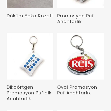
Devamını Oku
Devamını Oku
Döküm Yaka Rozeti
Promosyon Puf
Anahtarlık
Devamını Oku
Devamını Oku
Dikdörtgen
Oval Promosyon
Promosyon Pufidik
Puf Anahtarlık
Anahtarlık