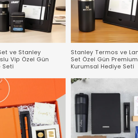
Devamını Oku
Devamını Oku
et ve Stanley
Stanley Termos ve L
lu Vip Özel Gün
Set Özel Gün Premiu
 Seti
Kurumsal Hediye Seti