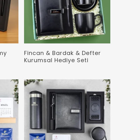
Devamını Oku
amy
Fincan & Bardak & Defter
m
Kurumsal Hediye Seti