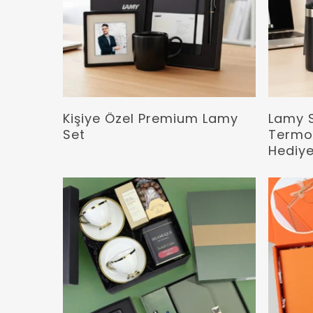
Devamını Oku
Kişiye Özel Premium Lamy
Lamy S
Set
Termos
Hediye