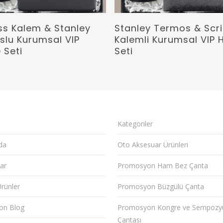
Devamını Oku
Devamını Oku
ss Kalem & Stanley
Stanley Termos & Scr
slu Kurumsal VIP
Kalemli Kurumsal VIP 
 Seti
Seti
Kategoriler
da
Oto Aksesuar Ürünleri
ar
Promosyon Ham Bez Çanta
Ürünler
Promosyon Büzgülü Çanta
on Blog
Promosyon Kongre ve Sempoz
Çantası