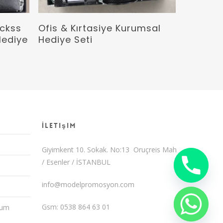
Devamını Oku
ickss
Ofis & Kırtasiye Kurumsal
Hediye
Hediye Seti
İletişim
Giyimkent 10. Sokak. No:13 Oruçreis Mah
/ Esenler / İSTANBUL
info@modelpromosyon.com
Gsm: 0538 864 63 01
yum