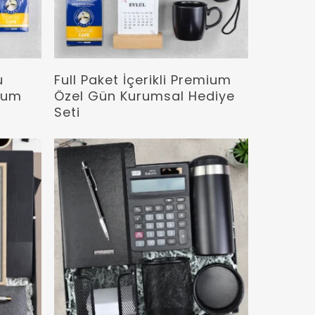
Devamını Oku
u
Full Paket İçerikli Premium
mium
Özel Gün Kurumsal Hediye
Seti