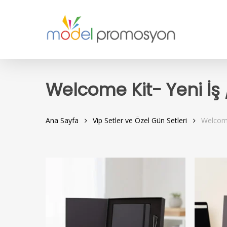
Skip
to
main
content
Welcome Kit- Yeni İş /
Ana Sayfa
Vip Setler ve Özel Gün Setleri
Welcome 