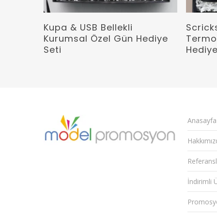
Devamını Oku
Kupa & USB Bellekli
Scrick
Kurumsal Özel Gün Hediye
Termo
Seti
Hediye
Anasayfa
Hakkımız
Referansl
İndirimli 
Promosy