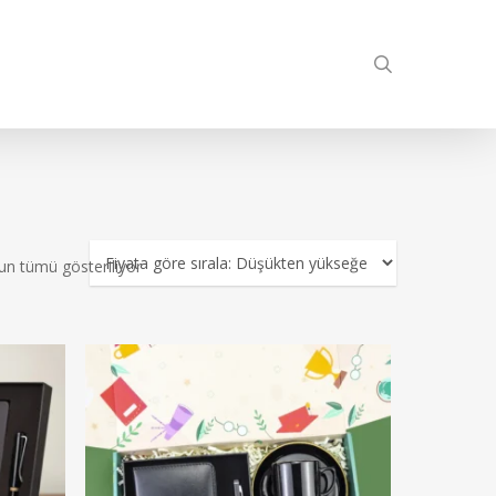
search
Fiyata
n tümü gösteriliyor
göre
sıralandı:
düşükten
yükseğe