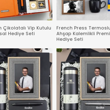
Devamını Oku
Devamını Oku
 Çikolatalı Vip Kutulu
French Press Termosl
al Hediye Seti
Ahşap Kalemlikli Pre
Hediye Seti