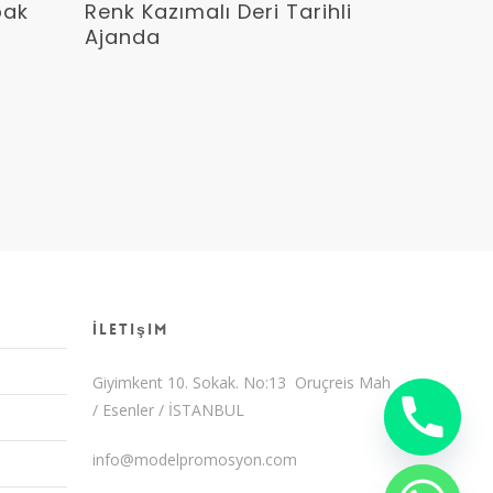
Devamını Oku
pak
Renk Kazımalı Deri Tarihli
Ajanda
İletişim
Giyimkent 10. Sokak. No:13 Oruçreis Mah
/ Esenler / İSTANBUL
info@modelpromosyon.com