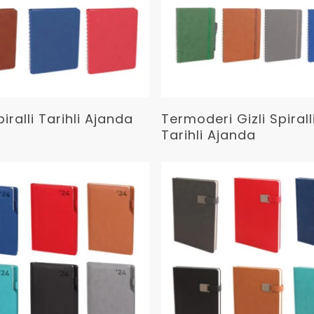
Devamını Oku
Devamını Oku
piralli Tarihli Ajanda
Termoderi Gizli Spirall
Tarihli Ajanda