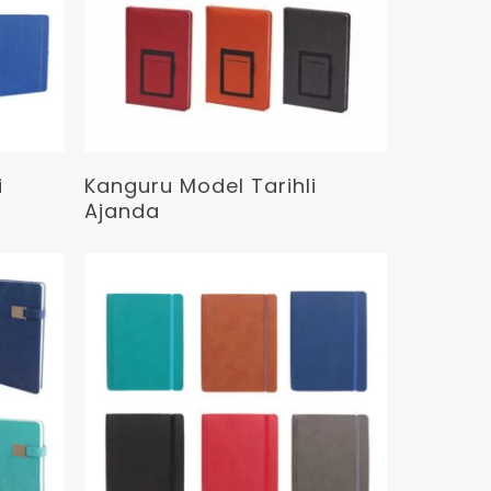
Devamını Oku
i
Kanguru Model Tarihli
Ajanda