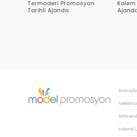
Devamını Oku
Termoderi Promosyon
Kalem 
Tarihli Ajanda
Ajand
Anasayfa
Hakkımız
Referansl
İndirimli 