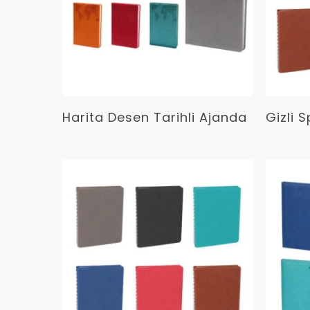
Devamını Oku
Harita Desen Tarihli Ajanda
Gizli S