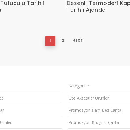
Devamını Oku
Devamını Oku
Tutuculu Tarihli
Desenli Termoderi Ka
a
Tarihli Ajanda
1
2
Next
Kategoriler
da
Oto Aksesuar Ürünleri
ar
Promosyon Ham Bez Çanta
Ürünler
Promosyon Büzgülü Çanta