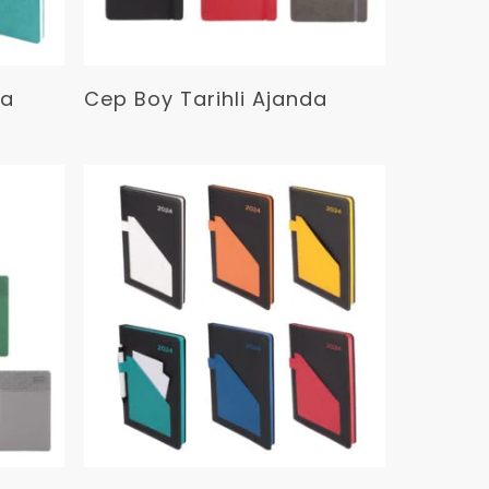
Devamını Oku
da
Cep Boy Tarihli Ajanda