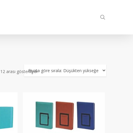
search
Fiyata
2 arası gösteriliyor
göre
sıralandı:
düşükten
yükseğe