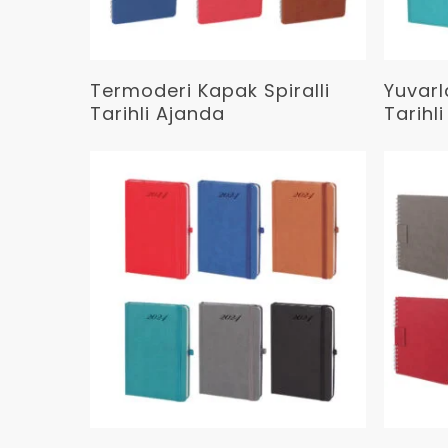
Devamını Oku
Termoderi Kapak Spiralli
Yuvarl
Tarihli Ajanda
Tarihl