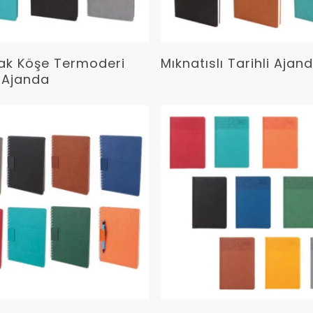
Devamını Oku
Devamını Oku
ak Köşe Termoderi
Mıknatıslı Tarihli Ajan
i Ajanda