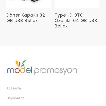
Devamını Oku
Devamını Oku
Döner Kapaklı 32
Type-C OTG
GB USB Bellek
Özellikli 64 GB USB
Bellek
Anasayfa
Hakkımızda