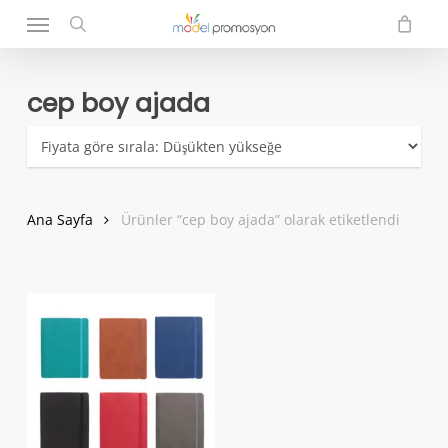
Menu
Skip
to
search
main
content
cep boy ajada
Ana Sayfa
Ürünler “cep boy ajada” olarak etiketlendi