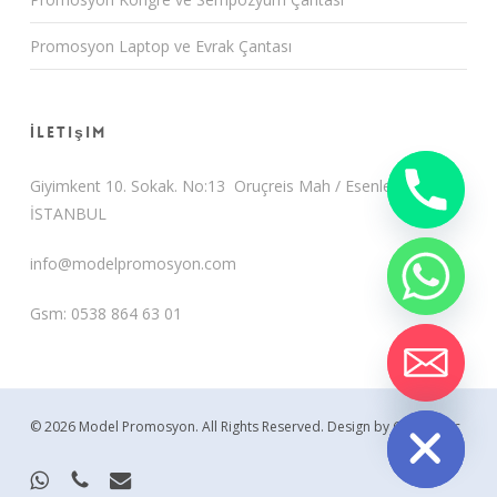
Promosyon Laptop ve Evrak Çantası
İletişim
Giyimkent 10. Sokak. No:13 Oruçreis Mah / Esenler /
İSTANBUL
info@modelpromosyon.com
Gsm: 0538 864 63 01
chaty
Hide
© 2026 Model Promosyon. All Rights Reserved.
Design by CemUyguc
whatsapp
phone
email