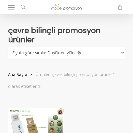
Menu
Skip
to
search
main
content
çevre bilinçli promosyon
ürünler
Ana Sayfa
Ürünler “çevre bilinçli promosyon ürünler”
olarak etiketlendi