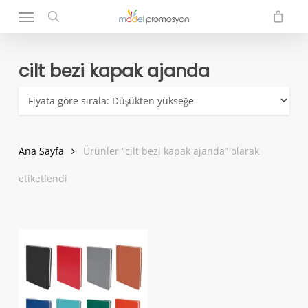
Menu
Skip
to
search
main
content
cilt bezi kapak ajanda
Ana Sayfa
Ürünler “cilt bezi kapak ajanda” olarak
etiketlendi