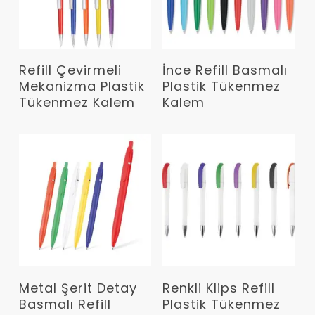
Devamını Oku
Devamını Oku
Refill Çevirmeli
İnce Refill Basmalı
Mekanizma Plastik
Plastik Tükenmez
Tükenmez Kalem
Kalem
Devamını Oku
Devamını Oku
Metal Şerit Detay
Renkli Klips Refill
Basmalı Refill
Plastik Tükenmez