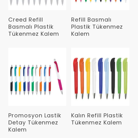
Devamını Oku
Devamını Oku
Creed Refill
Refill Basmalı
Basmalı Plastik
Plastik Tükenmez
Tükenmez Kalem
Kalem
Devamını Oku
Devamını Oku
Promosyon Lastik
Kalın Refill Plastik
Detay Tükenmez
Tükenmez Kalem
Kalem