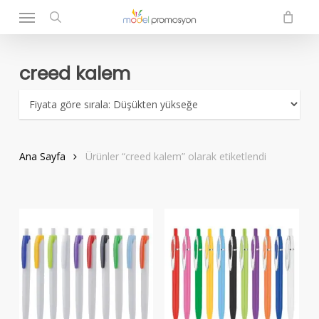
Menu
Skip
to
search
main
content
creed kalem
Ana Sayfa
Ürünler “creed kalem” olarak etiketlendi