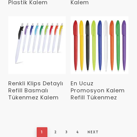
Plastik Kalem
Kalem
Devamını Oku
Devamını Oku
Renkli Klips Detaylı
En Ucuz
Refill Basmalı
Promosyon Kalem
Tükenmez Kalem
Refill Tükenmez
1
2
3
4
Next