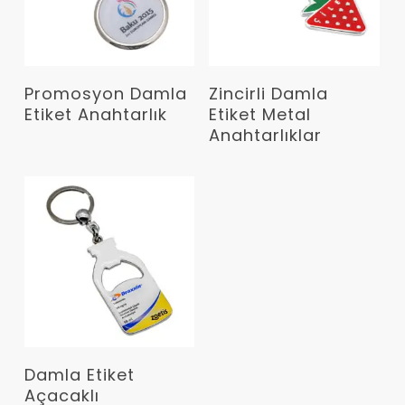
Devamını Oku
Devamını Oku
Promosyon Damla
Zincirli Damla
Etiket Anahtarlık
Etiket Metal
Anahtarlıklar
Devamını Oku
Damla Etiket
Açacaklı