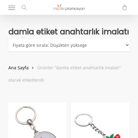
Menu
Skip
to
search
main
content
damla etiket anahtarlık imalatı
Ana Sayfa
Ürünler “damla etiket anahtarlık imalatı”
olarak etiketlendi