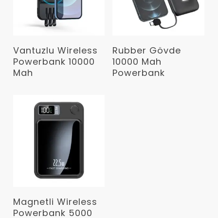
Devamını Oku
Devamını Oku
Vantuzlu Wireless
Rubber Gövde
Powerbank 10000
10000 Mah
Mah
Powerbank
Devamını Oku
Magnetli Wireless
Powerbank 5000