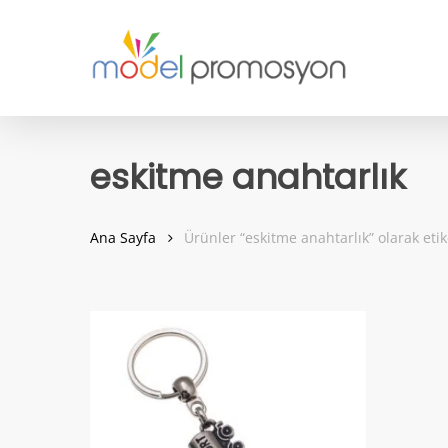
Skip
to
main
content
eskitme anahtarlık
Ana Sayfa
Ürünler “eskitme anahtarlık” olarak etik