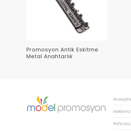
Devamını Oku
Promosyon Antik Eskitme
Metal Anahtarlık
Anasayfa
Hakkımı
Referans