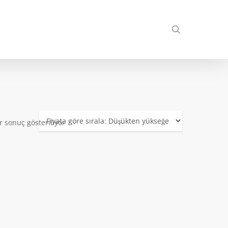
search
r sonuç gösteriliyor