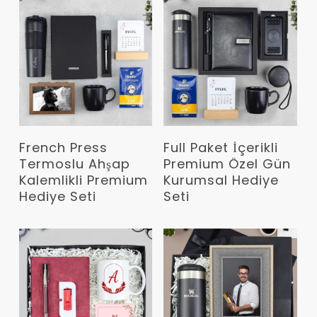
Devamını Oku
Devamını Oku
French Press
Full Paket İçerikli
Termoslu Ahşap
Premium Özel Gün
Kalemlikli Premium
Kurumsal Hediye
Hediye Seti
Seti