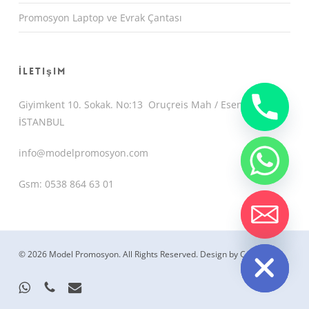
Promosyon Laptop ve Evrak Çantası
İletişim
Giyimkent 10. Sokak. No:13 Oruçreis Mah / Esenler /
İSTANBUL
info@modelpromosyon.com
Gsm: 0538 864 63 01
chaty
Hide
© 2026 Model Promosyon. All Rights Reserved.
Design by CemUyguc
whatsapp
phone
email