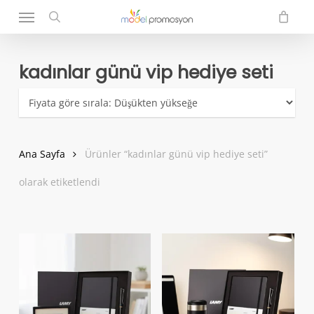
Menu
Skip
to
search
main
content
kadınlar günü vip hediye seti
Ana Sayfa
Ürünler “kadınlar günü vip hediye seti”
olarak etiketlendi