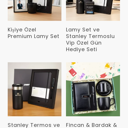
Devamını Oku
Devamını Oku
Kişiye Özel
Lamy Set ve
Premium Lamy Set
Stanley Termoslu
Vip Özel Gün
Hediye Seti
Devamını Oku
Devamını Oku
Stanley Termos ve
Fincan & Bardak &