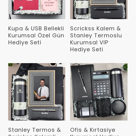
Devamını Oku
Devamını Oku
Kupa & USB Bellekli
Scrickss Kalem &
Kurumsal Özel Gün
Stanley Termoslu
Hediye Seti
Kurumsal VIP
Hediye Seti
Devamını Oku
Devamını Oku
Stanley Termos &
Ofis & Kırtasiye