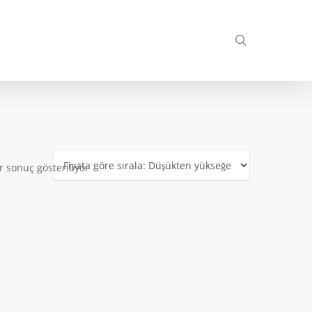
search
r sonuç gösteriliyor