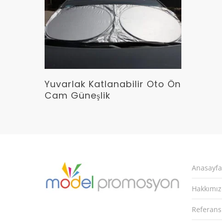
Devamını Oku
Yuvarlak Katlanabilir Oto Ön
Cam Güneşlik
Anasayfa
Hakkımı
Referans