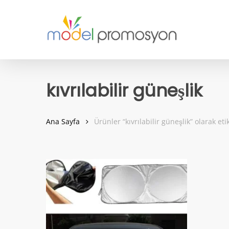
Skip
to
main
content
kıvrılabilir güneşlik
Ana Sayfa
Ürünler “kıvrılabilir güneşlik” olarak eti