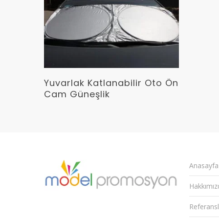
Devamını Oku
Yuvarlak Katlanabilir Oto Ön
Cam Güneşlik
Anasayfa
Hakkımız
Referansl