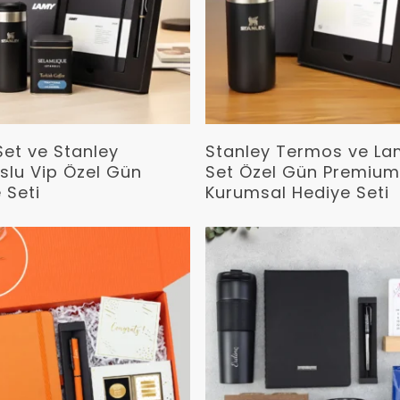
Devamını Oku
Devamını Oku
et ve Stanley
Stanley Termos ve L
lu Vip Özel Gün
Set Özel Gün Premiu
 Seti
Kurumsal Hediye Seti