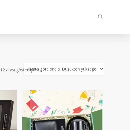
search
Fiyata
2 arası gösteriliyor
göre
sıralandı:
düşükten
yükseğe