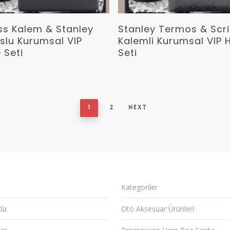
Devamını Oku
Devamını Oku
ss Kalem & Stanley
Stanley Termos & Scr
slu Kurumsal VIP
Kalemli Kurumsal VIP 
 Seti
Seti
1
2
Next
Kategoriler
da
Oto Aksesuar Ürünleri