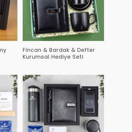
Devamını Oku
amy
Fincan & Bardak & Defter
m
Kurumsal Hediye Seti