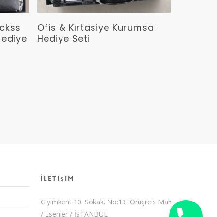
Devamını Oku
ickss
Ofis & Kırtasiye Kurumsal
Hediye
Hediye Seti
İletişim
Giyimkent 10. Sokak. No:13 Oruçreis Mah
/ Esenler / İSTANBUL