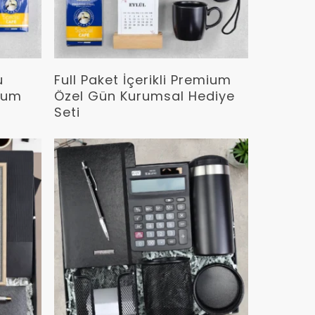
Devamını Oku
u
Full Paket İçerikli Premium
mium
Özel Gün Kurumsal Hediye
Seti