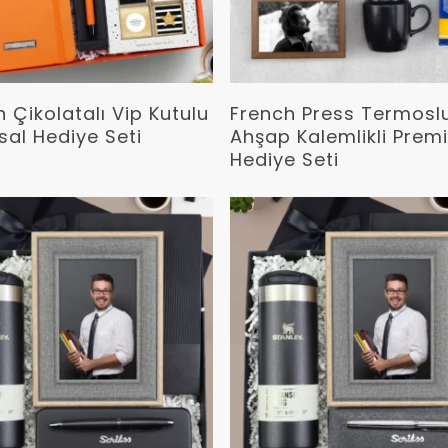
Devamını Oku
Devamını Oku
 Çikolatalı Vip Kutulu
French Press Termosl
al Hediye Seti
Ahşap Kalemlikli Pre
Hediye Seti