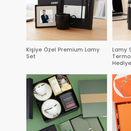
Devamını Oku
Kişiye Özel Premium Lamy
Lamy S
Set
Termos
Hediye