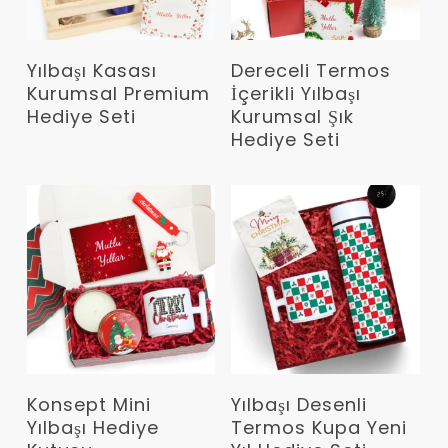
Devamını Oku
Devamını Oku
Yılbaşı Kasası
Dereceli Termos
Kurumsal Premium
İçerikli Yılbaşı
Hediye Seti
Kurumsal Şık
Hediye Seti
Devamını Oku
Devamını Oku
Konsept Mini
Yılbaşı Desenli
Yılbaşı Hediye
Termos Kupa Yeni