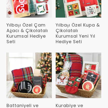
Devamını Oku
Devamını Oku
Yılbaşı Özel Çam
Yılbaşı Özel Kupa &
Ağacı & Çikolatalı
Çikolatalı
Kurumsal Hediye
Kurumsal Yeni Yıl
Seti
Hediye Seti
Devamını Oku
Devamını Oku
Battaniyeli ve
Kurabiye ve