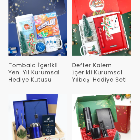
Devamını Oku
Devamını Oku
Tombala İçerikli
Defter Kalem
Yeni Yıl Kurumsal
İçerikli Kurumsal
Hediye Kutusu
Yılbaşı Hediye Seti