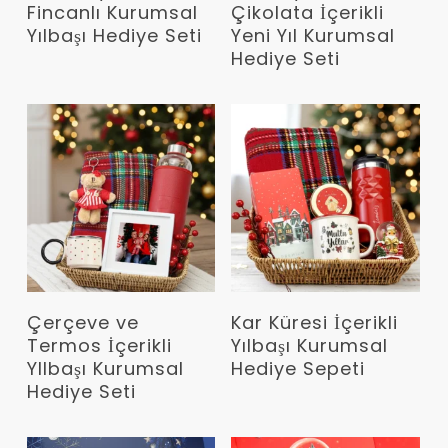
Fincanlı Kurumsal
Çikolata İçerikli
Yılbaşı Hediye Seti
Yeni Yıl Kurumsal
Hediye Seti
Devamını Oku
Devamını Oku
Çerçeve ve
Kar Küresi İçerikli
Termos İçerikli
Yılbaşı Kurumsal
YIlbaşı Kurumsal
Hediye Sepeti
Hediye Seti