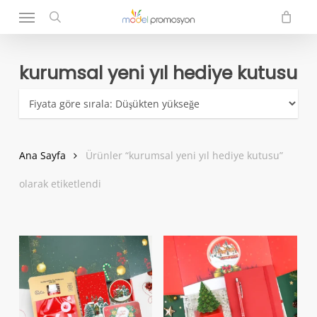
Menu
Skip
to
search
main
content
kurumsal yeni yıl hediye kutusu
Ana Sayfa
Ürünler “kurumsal yeni yıl hediye kutusu”
olarak etiketlendi