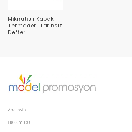
Devamını Oku
Mıknatıslı Kapak
Termoderi Tarihsiz
Defter
Anasayfa
Hakkımızda