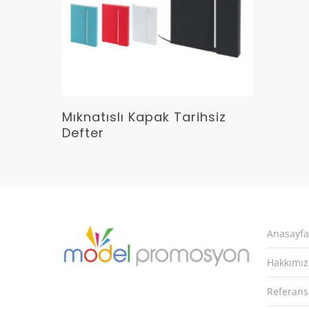
Devamını Oku
Mıknatıslı Kapak Tarihsiz
Defter
Anasayfa
Hakkımı
Referans