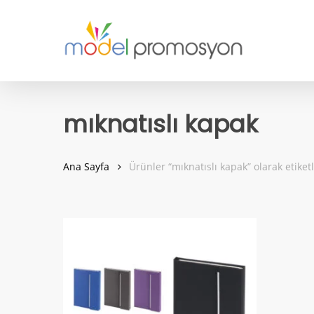
Skip
to
main
content
mıknatıslı kapak
Ana Sayfa
Ürünler “mıknatıslı kapak” olarak etiket