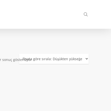
search
r sonuç gösteriliyor