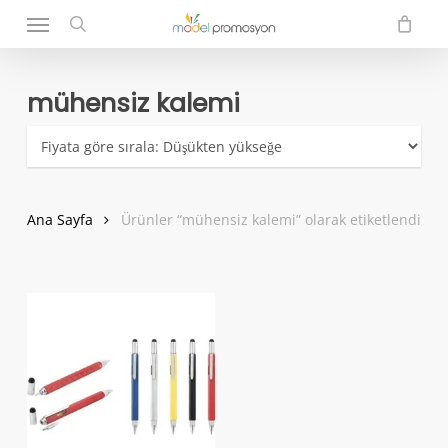
Menu
Skip
to
search
main
content
mühensiz kalemi
Ana Sayfa
Ürünler “mühensiz kalemi” olarak etiketlendi