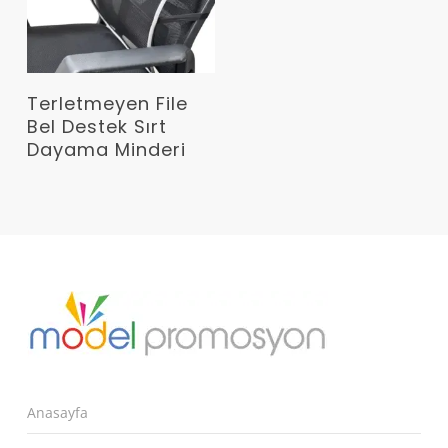
Devamını Oku
Terletmeyen File
Bel Destek Sırt
Dayama Minderi
Anasayfa