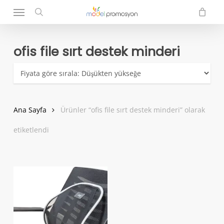
Menu
Skip
to
search
main
content
ofis file sırt destek minderi
Ana Sayfa
Ürünler “ofis file sırt destek minderi” olarak
etiketlendi