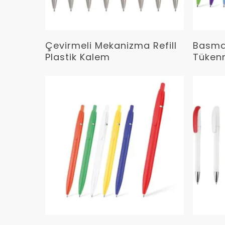
Devamını Oku
Çevirmeli Mekanizma Refill
Basmalı
Plastik Kalem
Tüken