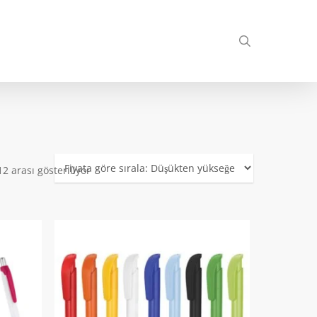
search
Fiyata
2 arası gösteriliyor
göre
sıralandı:
düşükten
yükseğe