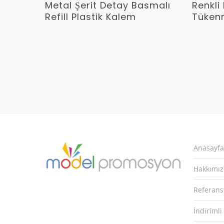
Devamını Oku
Metal Şerit Detay Basmalı
Renkli 
Refill Plastik Kalem
Tüken
Anasayfa
Hakkımı
Referans
İndirimli