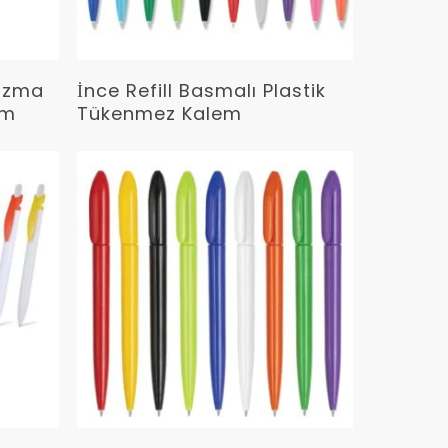
Devamını Oku
nizma
İnce Refill Basmalı Plastik
em
Tükenmez Kalem