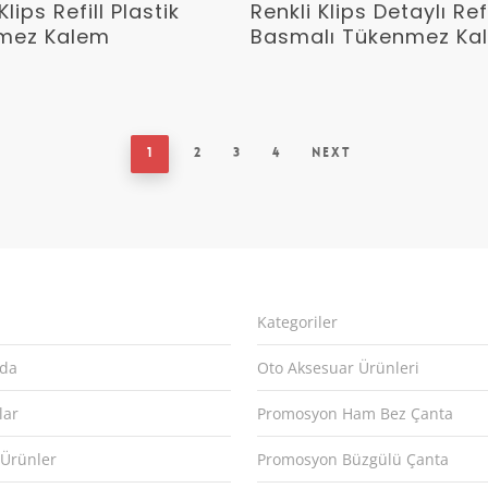
Devamını Oku
Devamını Oku
Klips Refill Plastik
Renkli Klips Detaylı Refi
mez Kalem
Basmalı Tükenmez Ka
1
2
3
4
Next
Kategoriler
zda
Oto Aksesuar Ürünleri
lar
Promosyon Ham Bez Çanta
 Ürünler
Promosyon Büzgülü Çanta