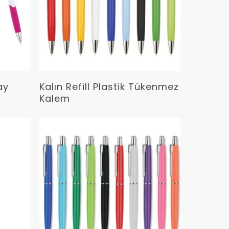
Devamını Oku
ay
Kalın Refill Plastik Tükenmez
Kalem