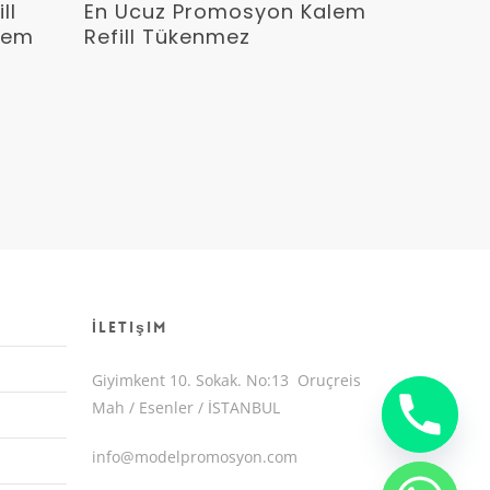
Devamını Oku
ll
En Ucuz Promosyon Kalem
lem
Refill Tükenmez
İletişim
Giyimkent 10. Sokak. No:13 Oruçreis
Mah / Esenler / İSTANBUL
info@modelpromosyon.com