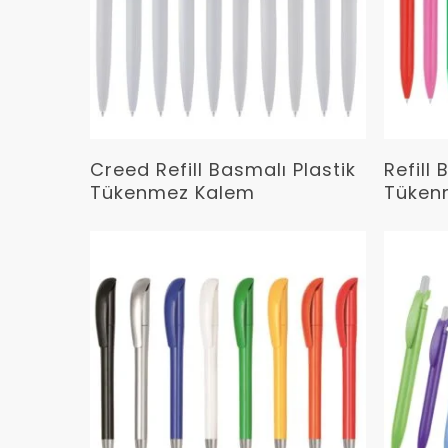
Devamını Oku
Creed Refill Basmalı Plastik
Refill 
Tükenmez Kalem
Tüken