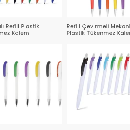
Devamını Oku
Devamını Oku
 Refill Plastik
Refill Çevirmeli Meka
mez Kalem
Plastik Tükenmez Kal