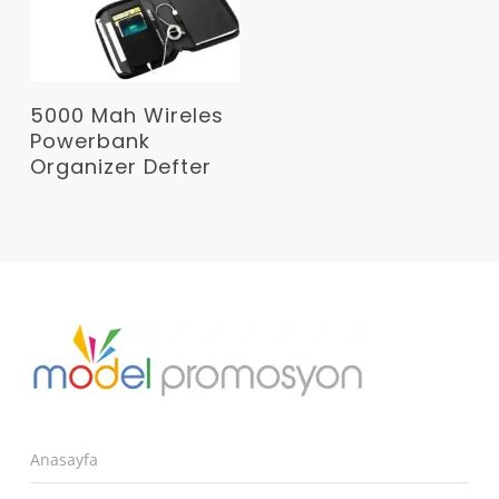
Devamını Oku
5000 Mah Wireles
Powerbank
Organizer Defter
Anasayfa