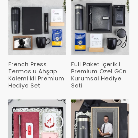
Devamını Oku
Devamını Oku
French Press
Full Paket İçerikli
Termoslu Ahşap
Premium Özel Gün
Kalemlikli Premium
Kurumsal Hediye
Hediye Seti
Seti