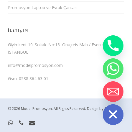
Promosyon Laptop ve Evrak Çantası
İletişim
Giyimkent 10. Sokak. No:13 Oruçreis Mah / Esenler /
İSTANBUL
info@modelpromosyon.com
Gsm: 0538 864 63 01
chaty
Hide
© 2026 Model Promosyon. All Rights Reserved.
Design by CemUyguc
whatsapp
phone
email