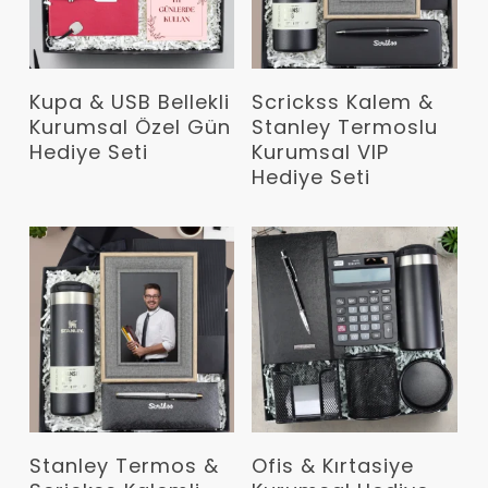
Devamını Oku
Devamını Oku
Kupa & USB Bellekli
Scrickss Kalem &
Kurumsal Özel Gün
Stanley Termoslu
Hediye Seti
Kurumsal VIP
Hediye Seti
Devamını Oku
Devamını Oku
Stanley Termos &
Ofis & Kırtasiye