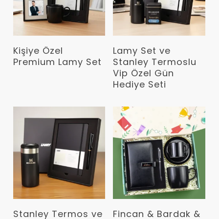
Devamını Oku
Devamını Oku
Kişiye Özel
Lamy Set ve
Premium Lamy Set
Stanley Termoslu
Vip Özel Gün
Hediye Seti
Devamını Oku
Devamını Oku
Stanley Termos ve
Fincan & Bardak &