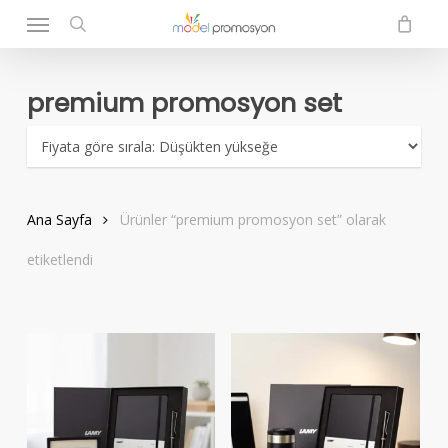
Menu
Skip
to
search
main
content
premium promosyon set
Ana Sayfa
Ürünler “premium promosyon set” olarak
etiketlendi