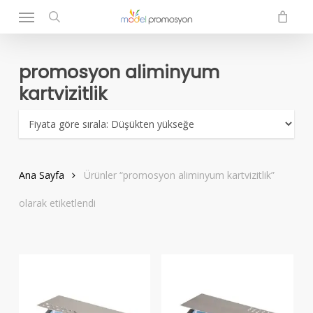
Menu
Skip
to
search
main
content
promosyon aliminyum
kartvizitlik
Ana Sayfa
Ürünler “promosyon aliminyum kartvizitlik”
olarak etiketlendi