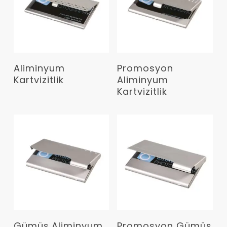
Devamını Oku
Devamını Oku
Aliminyum
Promosyon
Kartvizitlik
Aliminyum
Kartvizitlik
Devamını Oku
Devamını Oku
Gümüş Aliminyum
Promosyon Gümüş