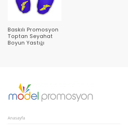
Devamını Oku
Baskılı Promosyon
Toptan Seyahat
Boyun Yastığı
Anasayfa