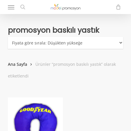
Menu
Skip
to
search
main
content
promosyon baskılı yastık
Ana Sayfa
Ürünler “promosyon baskılı yastık” olarak
etiketlendi