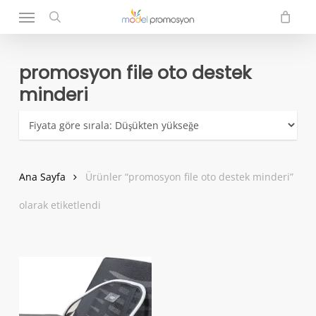
Menu
Skip
to
search
main
content
promosyon file oto destek
minderi
Ana Sayfa
Ürünler “promosyon file oto destek minderi”
olarak etiketlendi