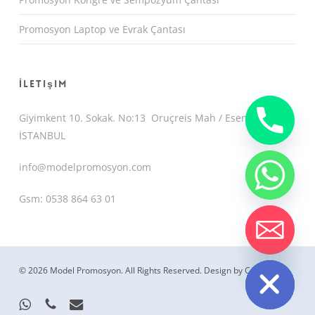
Promosyon Laptop ve Evrak Çantası
İletişim
Giyimkent 10. Sokak. No:13 Oruçreis Mah / Esenler /
İSTANBUL
info@modelpromosyon.com
Gsm: 0538 864 63 01
chaty
Hide
© 2026 Model Promosyon. All Rights Reserved.
Design by CemUyguc
whatsapp
phone
email