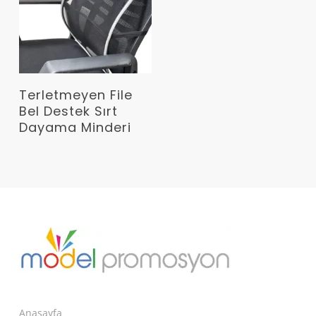
Devamını Oku
Terletmeyen File
Bel Destek Sırt
Dayama Minderi
Anasayfa