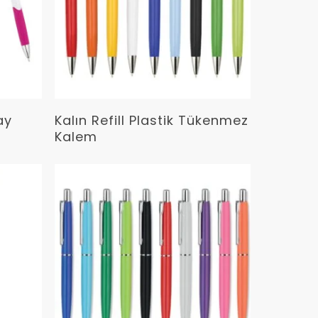
Devamını Oku
ay
Kalın Refill Plastik Tükenmez
Kalem