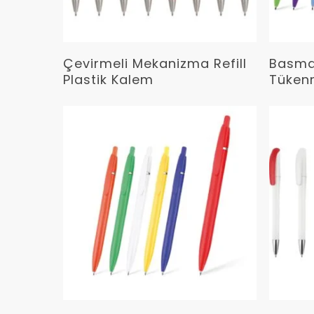
Devamını Oku
Çevirmeli Mekanizma Refill
Basmalı
Plastik Kalem
Tüken