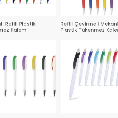
Devamını Oku
Devamını Oku
 Refill Plastik
Refill Çevirmeli Meka
mez Kalem
Plastik Tükenmez Kal