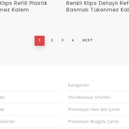
Devamını Oku
Devamını Oku
Klips Refill Plastik
Renkli Klips Detaylı Refi
mez Kalem
Basmalı Tükenmez Ka
1
2
3
4
Next
Kategoriler
zda
Oto Aksesuar Ürünleri
lar
Promosyon Ham Bez Çanta
 Ürünler
Promosyon Büzgülü Çanta