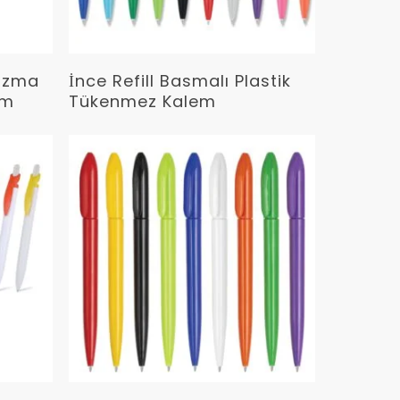
Devamını Oku
nizma
İnce Refill Basmalı Plastik
em
Tükenmez Kalem