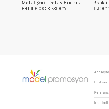
Devamını Oku
Metal Şerit Detay Basmalı
Renkli 
Refill Plastik Kalem
Tüken
Anasayfa
Hakkımı
Referans
İndirimli