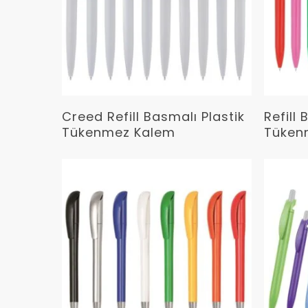
Devamını Oku
Creed Refill Basmalı Plastik
Refill 
Tükenmez Kalem
Tüken