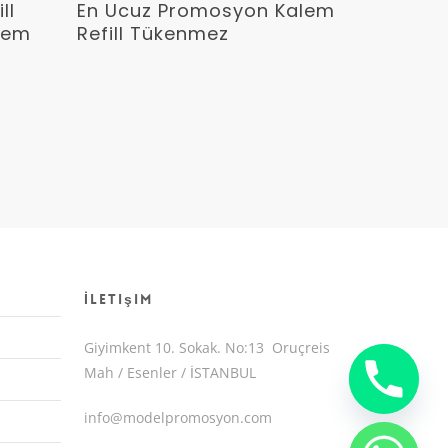
Devamını Oku
ll
En Ucuz Promosyon Kalem
lem
Refill Tükenmez
İletişim
Giyimkent 10. Sokak. No:13 Oruçreis
Mah / Esenler / İSTANBUL
info@modelpromosyon.com