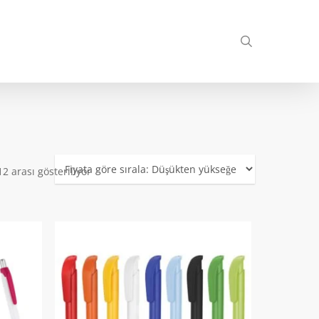
search
Fiyata
2 arası gösteriliyor
göre
sıralandı:
düşükten
yükseğe