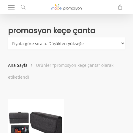
Menu
Skip
to
search
main
content
promosyon keçe çanta
Ana Sayfa
Ürünler “promosyon keçe çanta” olarak
etiketlendi