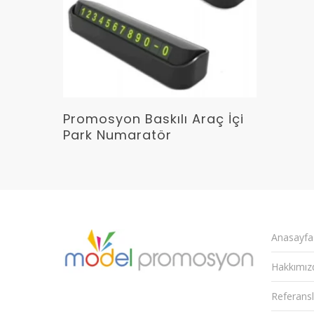
Devamını Oku
Promosyon Baskılı Araç İçi
Park Numaratör
Anasayfa
Hakkımız
Referansl