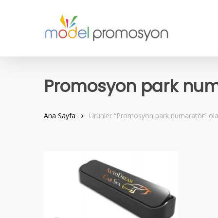
Skip
to
main
content
Promosyon park num
Ana Sayfa
Ürünler “Promosyon park numaratör” olar