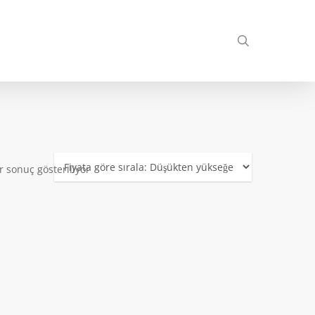
search
r sonuç gösteriliyor