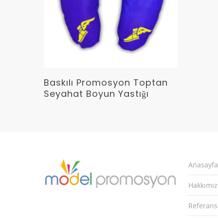
Devamını Oku
Baskılı Promosyon Toptan
Seyahat Boyun Yastığı
Anasayfa
Hakkımı
Referans