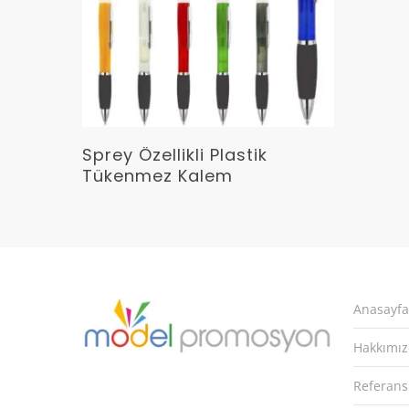
Devamını Oku
Sprey Özellikli Plastik
Tükenmez Kalem
Anasayfa
Hakkımı
Referans