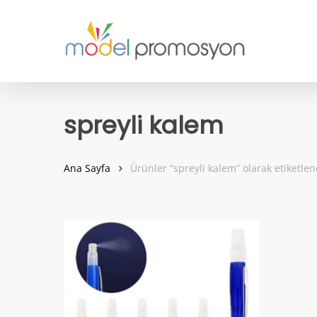
Skip
to
main
content
spreyli kalem
Ana Sayfa
Ürünler “spreyli kalem” olarak etiketlen