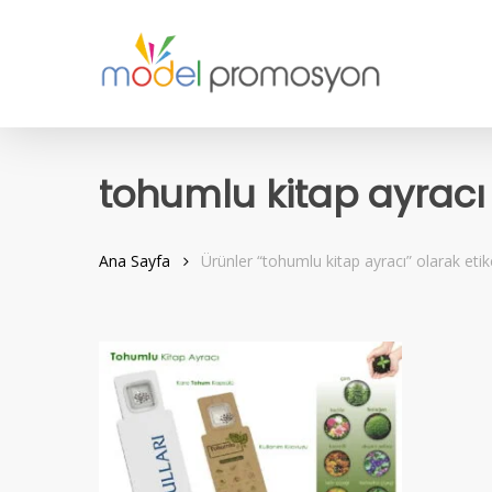
Skip
to
main
content
tohumlu kitap ayracı
Ana Sayfa
Ürünler “tohumlu kitap ayracı” olarak etik