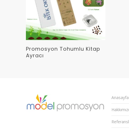
Devamını Oku
Promosyon Tohumlu Kitap
Ayracı
Anasayfa
Hakkımız
Referansl