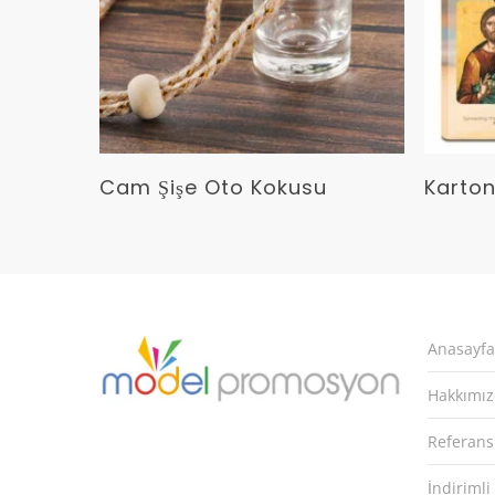
Devamını Oku
Cam Şişe Oto Kokusu
Karto
Anasayfa
Hakkımı
Referans
İndirimli