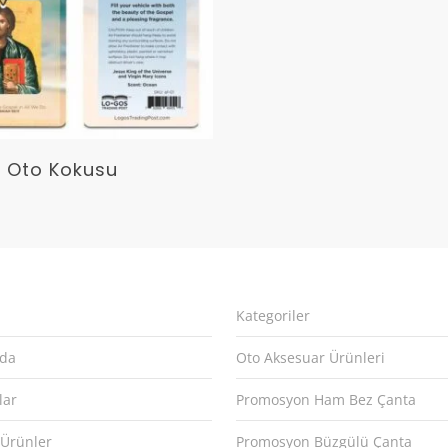
Devamını Oku
n Oto Kokusu
Kategoriler
zda
Oto Aksesuar Ürünleri
lar
Promosyon Ham Bez Çanta
 Ürünler
Promosyon Büzgülü Çanta