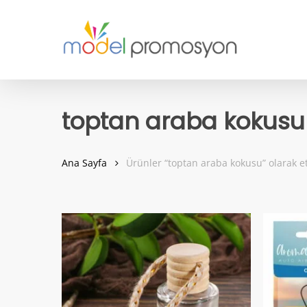
Skip
to
main
content
toptan araba kokusu
Ana Sayfa
Ürünler “toptan araba kokusu” olarak et