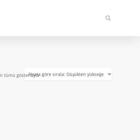
search
Fiyata
n tümü gösteriliyor
göre
sıralandı:
düşükten
yükseğe