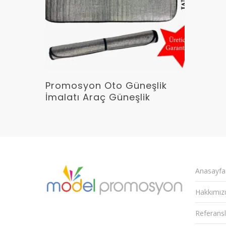
Devamını Oku
Promosyon Oto Güneşlik
İmalatı Araç Güneşlik
Anasayfa
Hakkımız
Referansl