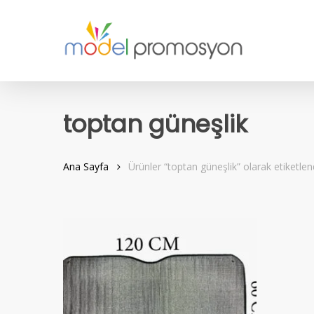
Skip
to
main
content
toptan güneşlik
Ana Sayfa
Ürünler “toptan güneşlik” olarak etiketlen