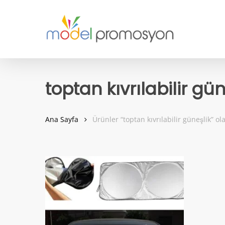
Skip
to
main
content
toptan kıvrılabilir gün
Ana Sayfa
Ürünler “toptan kıvrılabilir güneşlik” ol