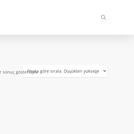
search
r sonuç gösteriliyor