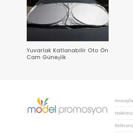
Devamını Oku
Yuvarlak Katlanabilir Oto Ön
Cam Güneşlik
Anasayfa
Hakkımı
Referans