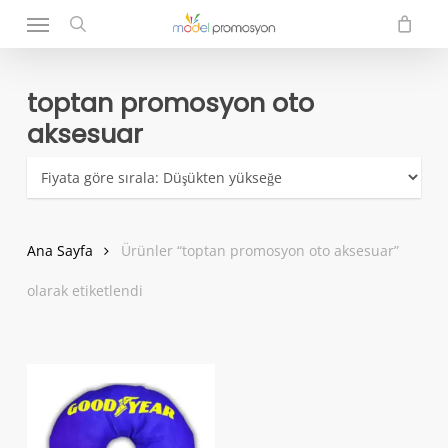
Menu
Skip
to
search
main
content
toptan promosyon oto
aksesuar
Ana Sayfa
Ürünler “toptan promosyon oto aksesuar”
olarak etiketlendi