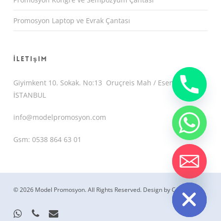
Promosyon Laptop ve Evrak Çantası
İletişim
Giyimkent 10. Sokak. No:13 Oruçreis Mah / Esenler /
İSTANBUL
info@modelpromosyon.com
Gsm: 0538 864 63 01
chaty
Hide
© 2026 Model Promosyon. All Rights Reserved.
Design by CemUyguc
whatsapp
phone
email