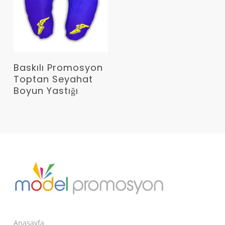
Devamını Oku
Baskılı Promosyon
Toptan Seyahat
Boyun Yastığı
Anasayfa