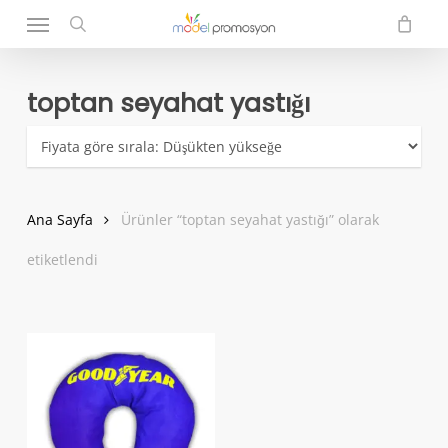
Menu
Skip
to
search
main
content
toptan seyahat yastığı
Ana Sayfa
Ürünler “toptan seyahat yastığı” olarak
etiketlendi