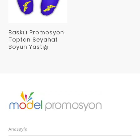
Devamını Oku
Baskılı Promosyon
Toptan Seyahat
Boyun Yastığı
Anasayfa