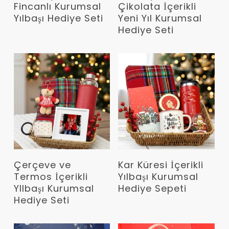
Fincanlı Kurumsal
Çikolata İçerikli
Yılbaşı Hediye Seti
Yeni Yıl Kurumsal
Hediye Seti
Devamını Oku
Devamını Oku
Çerçeve ve
Kar Küresi İçerikli
Termos İçerikli
Yılbaşı Kurumsal
YIlbaşı Kurumsal
Hediye Sepeti
Hediye Seti