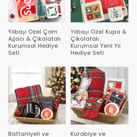
Devamını Oku
Devamını Oku
Yılbaşı Özel Çam
Yılbaşı Özel Kupa &
Ağacı & Çikolatalı
Çikolatalı
Kurumsal Hediye
Kurumsal Yeni Yıl
Seti
Hediye Seti
Devamını Oku
Devamını Oku
Battaniyeli ve
Kurabiye ve