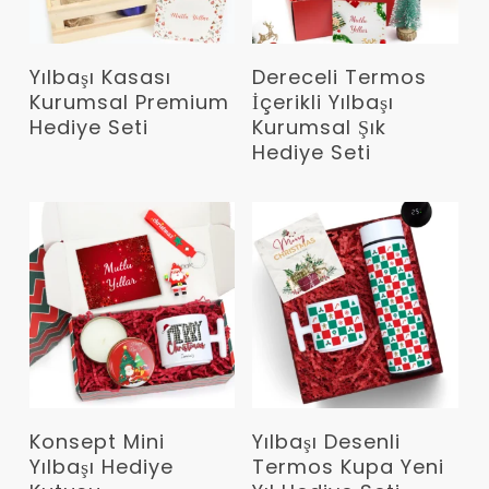
Devamını Oku
Devamını Oku
Yılbaşı Kasası
Dereceli Termos
Kurumsal Premium
İçerikli Yılbaşı
Hediye Seti
Kurumsal Şık
Hediye Seti
Devamını Oku
Devamını Oku
Konsept Mini
Yılbaşı Desenli
Yılbaşı Hediye
Termos Kupa Yeni