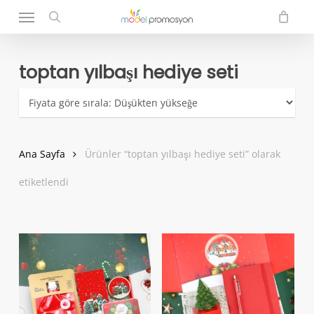
Menu
Skip
to
search
main
content
toptan yılbaşı hediye seti
Ana Sayfa
Ürünler “toptan yılbaşı hediye seti” olarak
etiketlendi