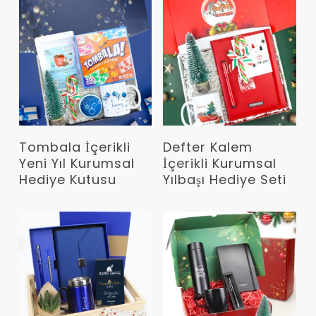
Devamını Oku
Devamını Oku
Tombala İçerikli
Defter Kalem
Yeni Yıl Kurumsal
İçerikli Kurumsal
Hediye Kutusu
Yılbaşı Hediye Seti