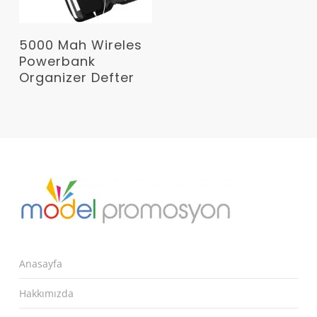
Devamını Oku
5000 Mah Wireles
Powerbank
Organizer Defter
Anasayfa
Hakkımızda