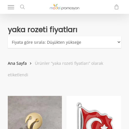
Menu
Skip
to
search
main
content
yaka rozeti fiyatları
Ana Sayfa
Ürünler “yaka rozeti fiyatları” olarak
etiketlendi