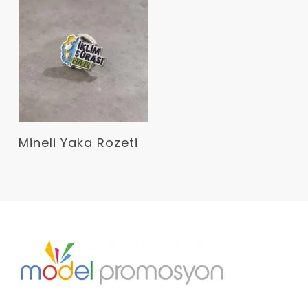
Devamını Oku
Mineli Yaka Rozeti