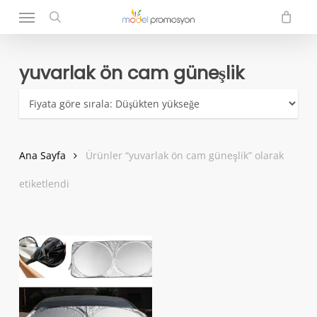
Menu
Skip
to
search
main
content
yuvarlak ön cam güneşlik
Ana Sayfa
Ürünler “yuvarlak ön cam güneşlik” olarak
etiketlendi