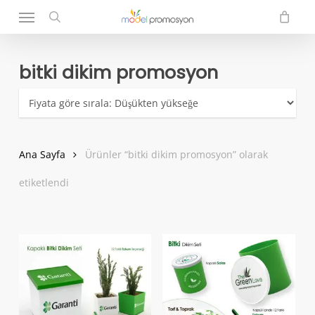
Menu
Skip
to
search
main
content
bitki dikim promosyon
Ana Sayfa
Ürünler “bitki dikim promosyon” olarak
etiketlendi