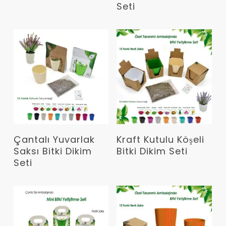
Seti
Devamını Oku
Devamını Oku
Çantalı Yuvarlak
Kraft Kutulu Köşeli
Saksı Bitki Dikim
Bitki Dikim Seti
Seti