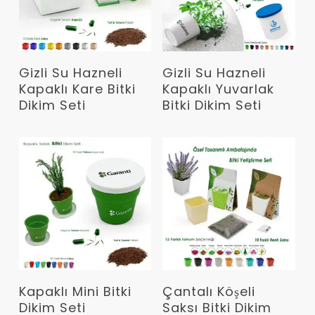
Devamını Oku
Devamını Oku
Gizli Su Hazneli
Gizli Su Hazneli
Kapaklı Kare Bitki
Kapaklı Yuvarlak
Dikim Seti
Bitki Dikim Seti
Devamını Oku
Devamını Oku
Kapaklı Mini Bitki
Çantalı Köşeli
Dikim Seti
Saksı Bitki Dikim