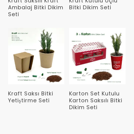
Kraft Saksılı Kraft
Kraft Kutulu Üçlü
Ambalaj Bitki Dikim
Bitki Dikim Seti
Seti
Devamını Oku
Devamını Oku
Kraft Saksı Bitki
Karton Set Kutulu
Yetiştirme Seti
Karton Saksılı Bitki
Dikim Seti