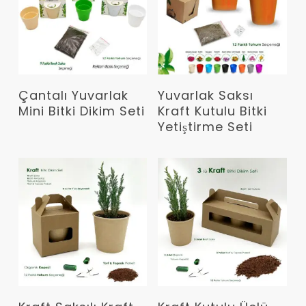
Devamını Oku
Devamını Oku
Çantalı Yuvarlak
Yuvarlak Saksı
Mini Bitki Dikim Seti
Kraft Kutulu Bitki
Yetiştirme Seti
Devamını Oku
Devamını Oku