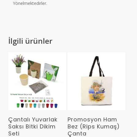
Yönelmektedirler.
İlgili ürünler
Devamını Oku
Devamını Oku
Çantalı Yuvarlak
Promosyon Ham
Saksı Bitki Dikim
Bez (Rips Kumaş)
Seti
Çanta