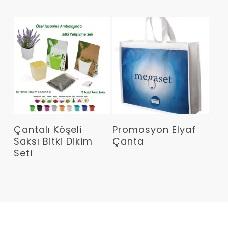
Devamını Oku
Devamını Oku
Çantalı Köşeli
Promosyon Elyaf
Saksı Bitki Dikim
Çanta
Seti