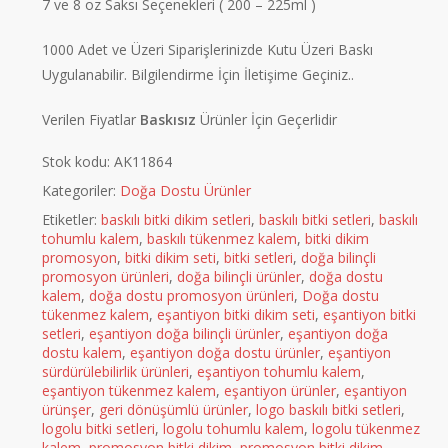
7 ve 8 oz Saksı Seçenekleri ( 200 – 225ml )
1000 Adet ve Üzeri Siparişlerinizde Kutu Üzeri Baskı
Uygulanabilir. Bilgilendirme İçin İletişime Geçiniz..
Verilen Fiyatlar
Baskısız
Ürünler İçin Geçerlidir
Stok kodu:
AK11864
Kategoriler:
Doğa Dostu Ürünler
Etiketler:
baskılı bitki dikim setleri
,
baskılı bitki setleri
,
baskılı
tohumlu kalem
,
baskılı tükenmez kalem
,
bitki dikim
promosyon
,
bitki dikim seti
,
bitki setleri
,
doğa bilinçli
promosyon ürünleri
,
doğa bilinçli ürünler
,
doğa dostu
kalem
,
doğa dostu promosyon ürünleri
,
Doğa dostu
tükenmez kalem
,
eşantiyon bitki dikim seti
,
eşantiyon bitki
setleri
,
eşantiyon doğa bilinçli ürünler
,
eşantiyon doğa
dostu kalem
,
eşantiyon doğa dostu ürünler
,
eşantiyon
sürdürülebilirlik ürünleri
,
eşantiyon tohumlu kalem
,
eşantiyon tükenmez kalem
,
eşantiyon ürünler
,
eşantiyon
ürünşer
,
geri dönüşümlü ürünler
,
logo baskılı bitki setleri
,
logolu bitki setleri
,
logolu tohumlu kalem
,
logolu tükenmez
kalem
,
promosyon bitki dikim
,
promosyon bitki dikim