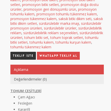
setleri
,
promosyon bitki setleri
,
promosyon doğa dostu
ürünler
,
promosyon geri dönüşümlü ürün
,
promosyon
tohumlu kalem
,
promosyon tohumlu tükenmez kalem
,
promosyon tükenmez kalem
,
saksılı bitki dikim seti
,
saksılı
bitki dikim setleri
,
sürdürülebilir marka imajı
,
sürdürülebilir
promosyon ürünleri
,
sürdürülebilir ürünler
,
sürdürülebilirlik
reklam
,
sürdürülebilirlik reklam seçenekleri
,
sürdürülebilirlik
ürünleri
,
tohum bitki set
,
tohum toprak setleri
,
tohumlu
bitki setleri
,
tohumlu kalem
,
tohumlu kurşun kalem
,
tohumlu tükenmez kalem
Whatsapp Teklif Al
Açıklama
Değerlendirmeler (0)
TOHUM ÇEŞİTLERİ
Çam Ağacı
Fesleğen
Karanfil