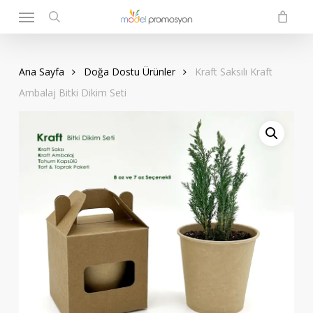
Menu
Skip
to
search
main
content
Ana Sayfa
Doğa Dostu Ürünler
Kraft Saksılı Kraft
Ambalaj Bitki Dikim Seti